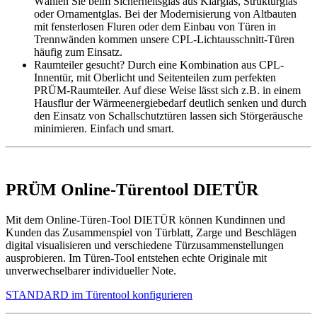
Wählen Sie beim Sicherheitsglas aus Klarglas, Strukturglas
oder Ornamentglas. Bei der Modernisierung von Altbauten
mit fensterlosen Fluren oder dem Einbau von Türen in
Trennwänden kommen unsere CPL-Lichtausschnitt-Türen
häufig zum Einsatz.
Raumteiler gesucht? Durch eine Kombination aus CPL-
Innentür, mit Oberlicht und Seitenteilen zum perfekten
PRÜM-Raumteiler. Auf diese Weise lässt sich z.B. in einem
Hausflur der Wärmeenergiebedarf deutlich senken und durch
den Einsatz von Schallschutztüren lassen sich Störgeräusche
minimieren. Einfach und smart.
PRÜM Online-Türentool DIETÜR
Mit dem Online-Türen-Tool DIETÜR können Kundinnen und
Kunden das Zusammenspiel von Türblatt, Zarge und Beschlägen
digital visualisieren und verschiedene Türzusammenstellungen
ausprobieren. Im Türen-Tool entstehen echte Originale mit
unverwechselbarer individueller Note.
STANDARD im Türentool konfigurieren